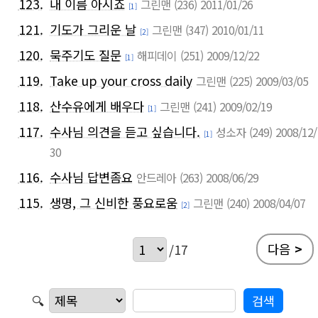
123.
내 이름 아시죠
그린맨
(236)
2011/01/26
[1]
121.
기도가 그리운 날
그린맨
(347)
2010/01/11
[2]
120.
묵주기도 질문
해피데이
(251)
2009/12/22
[1]
119.
Take up your cross daily
그린맨
(225)
2009/03/05
118.
산수유에게 배우다
그린맨
(241)
2009/02/19
[1]
117.
수사님 의견을 듣고 싶습니다.
성소자
(249)
2008/12/
[1]
30
116.
수사님 답변좀요
안드레아
(263)
2008/06/29
115.
생명, 그 신비한 풍요로움
그린맨
(240)
2008/04/07
[2]
다음
>
/17
🔍