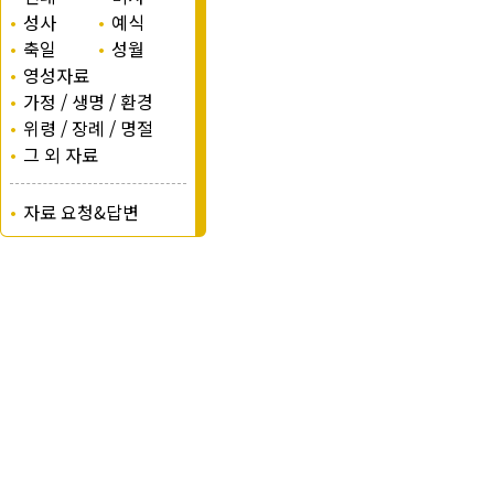
•
성사
•
예식
•
축일
•
성월
•
영성자료
•
가정 / 생명 / 환경
•
위령 / 장례 / 명절
•
그 외 자료
•
자료 요청&답변