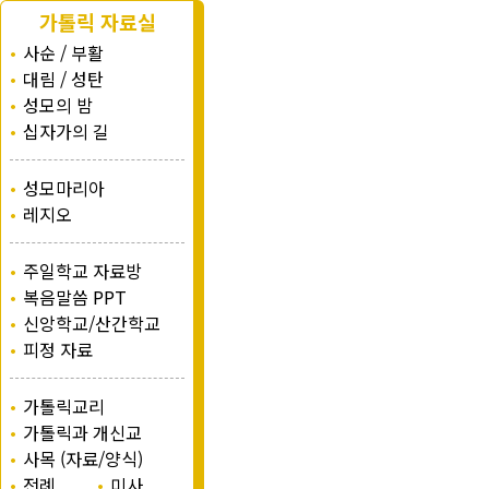
가톨릭 자료실
•
사순 / 부활
•
대림 / 성탄
•
성모의 밤
•
십자가의 길
•
성모마리아
•
레지오
•
주일학교 자료방
•
복음말씀 PPT
•
신앙학교/산간학교
•
피정 자료
•
가톨릭교리
•
가톨릭과 개신교
•
사목 (자료/양식)
•
전례
•
미사