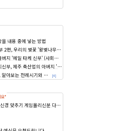
을 내용 중에 넣는 방법
부 2편, 우리의 벚꽃 '왕벚나무' 를 찾아서 (사회교리 시리즈3)
버지 '에밀 타케 신부' (사회교리 시리즈1)
신부, 제주 축산업의 아버지 '임피제 맥그린치 신부' (사회교리 시리
알아보는 전례시기와 사순시기 교리 (2020년, 교리자료첨부)
[4]
세요*
도신경 맞추기 게임올리신분 다시한번올려주세요
단 예식문 요청드립니다.