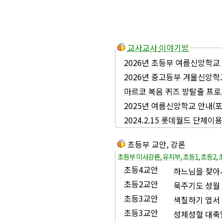
교사교사 이야기방
2026년 초등부 여름신앙학교
2026년 중고등부 겨울신앙학
마르코 복음 퀴즈 방탈출 프
2025년 여름신앙학교 안내(
2024.2.15 롯데월드 단체이
초등부 교안, 강론
초등부 미사강론
,
유치부
,
초등1
,
초등2
,
초등4교안
하느님을 찾아서
초등2교안
묵주기도 성월
초등3교안
색칠하기 엽서
초등3교안
성체성혈 대축