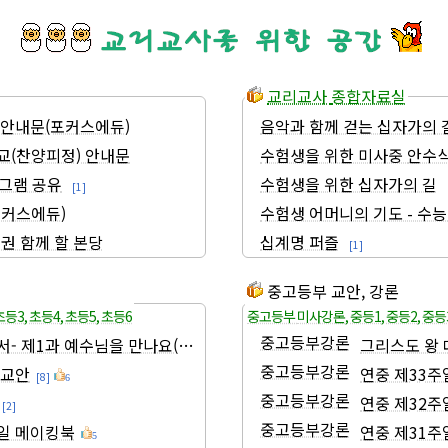
교리교사 종합자료실
 안내문(포커스에듀)
음악과 함께 걷는 십자가의 길 (
교(찬양피정) 안내문
수험생을 위한 미
로그램 공유
수험생을 위한 십자가의 길
[1]
포커스에듀)
수험생 어머니의 기도 - 수
용권 함께 할 본당
십계명 퍼즐
[1]
중고등부 교안, 강론
초등3
,
초등4
,
초등5
,
초등6
중고등부 미사강론
,
중등1
,
중등2
,
중등
중고등부강론
- 제1과 예수님을 만나요(PPT)
그리스도 왕
중고등부강론
 교안
연중 제33주
[8]
6
중고등부강론
연중 제32주
[2]
중고등부강론
일 메이킹북
연중 제31주
5