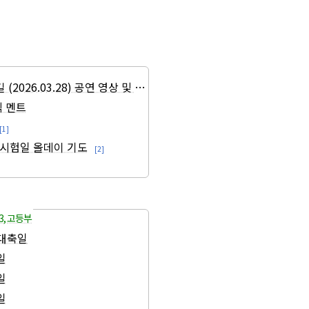
2026.03.28) 공연 영상 및 악보
사중 안수식 멘트
[1]
능시험일 올데이 기도
[2]
3
,
고등부
 대축일
일
일
일