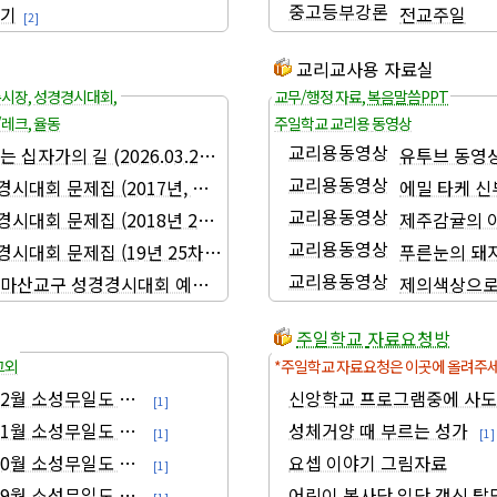
중고등부강론
추기
전교주일
[2]
교리교사용 자료실
총시장
,
성경경시대회
,
교무/행정 자료
,
복음말씀PPT
/레크
,
율동
주일학교 교리용 동영상
교리용동영상
 십자가의 길 (2026.03.28) 공연 영상 및 악보
유투브 동영상
교리용동영상
시대회 문제집 (2017년, 예언서)
에밀 타케 신
교리용동영상
시대회 문제집 (2018년 24차, 복음서)
제주감귤의 아
교리용동영상
시대회 문제집 (19년 25차, 사도행전/서간)
푸른눈의 돼지
교리용동영상
차 마산교구 성경경시대회 예상문제집 (오경)
제의색상으로 
주일학교 자료요청방
그외
*주일학교 자료요청은 이곳에 올려주
 12월 소성무일도 길잡이
신앙학교 프로그램중에 사
[1]
 11월 소성무일도 길잡이
성체거양 때 부르는 성가
[1]
[1]
 10월 소성무일도 길잡이
요셉 이야기 그림자료
[1]
 09월 소성무일도 길잡이
어린이 복사단 입단.갱신.탈