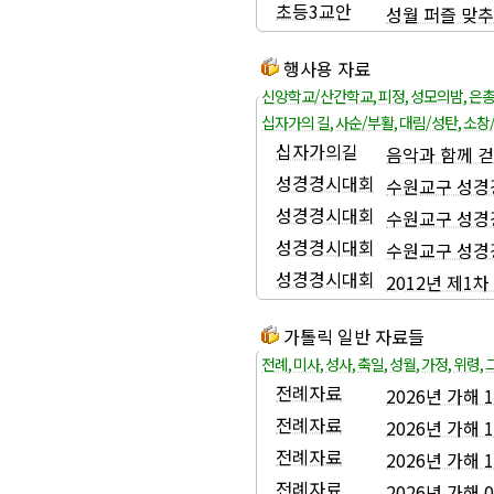
초등3교안
성월 퍼즐 맞
행사용 자료
신앙학교/산간학교
,
피정
,
성모의밤
,
은
십자가의 길
,
사순/부활
,
대림/성탄
,
소창
십자가의길
음악과 함께 걷는
성경경시대회
수원교구 성경경
성경경시대회
수원교구 성경경
성경경시대회
수원교구 성경경
성경경시대회
2012년 제1
가톨릭 일반 자료들
전례
,
미사
,
성사
,
축일
,
성월
,
가정
,
위령
,
전례자료
2026년 가해
전례자료
2026년 가해
전례자료
2026년 가해
전례자료
2026년 가해