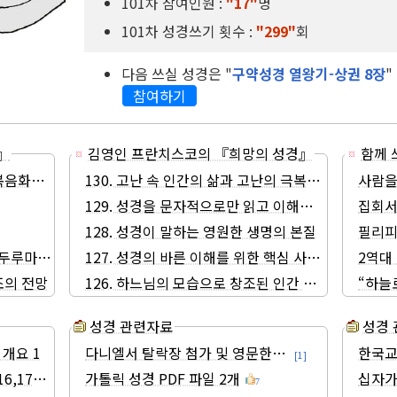
101차 참여인원 :
"17"
명
101차 성경쓰기 횟수 :
"299"
회
다음 쓰실 성경은 "
구약성경 열왕기-상권 8장
참여하기
』
김영인 프란치스코의 『희망의 성경』
함께 
아 복음화를 위한 파스카의 전망
130. 고난 속 인간의 삶과 고난의 극복(克服)
사람을 
129. 성경을 문자적으로만 읽고 이해하고 해석해서는 
집회서
128. 성경이 말하는 영원한 생명의 본질
필리피
: 두루마리의 메시지 I
127. 성경의 바른 이해를 위한 핵심 사항들
2역대 
창조의 전망
126. 하느님의 모습으로 창조된 인간 창조와 관련한
“하늘
성경 관련자료
 개요 1
다니엘서 탈락장 첨가 및 영문한글 혼합절 마무리
한국교
[1]
,17-36)
가톨릭 성경 PDF 파일 2개
십자가
7