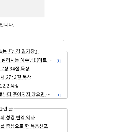
" 입니다.
쓰는『성경 일기장』
살리시는 예수님!!(마르 3,1-6)
[1]
안 된다.
 7장 34절 묵상
서 2장 3절 묵상
12,2 묵상
 여러 이슈들
로부터 주어지지 않으면 사람은 아무것도 받을 수 없다. (요한 3, 27)
[1]
성경 관련 글
 수정요망
회 성경 번역 역사
를 중심으로 한 복음선포